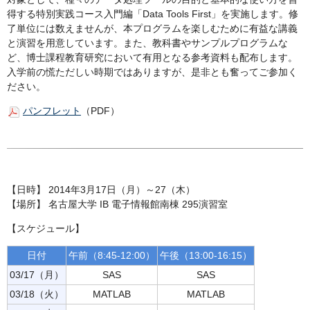
得する特別実践コース入門編「Data Tools First」を実施します。修
了単位には数えませんが、本プログラムを楽しむために有益な講義
と演習を用意しています。また、教科書やサンプルプログラムな
ど、博士課程教育研究において有用となる参考資料も配布します。
入学前の慌ただしい時期ではありますが、是非とも奮ってご参加く
ださい。
パンフレット
（PDF）
【日時】 2014年3月17日（月）～27（木）
【場所】 名古屋大学 IB 電子情報館南棟 295演習室
【スケジュール】
日付
午前（8:45-12:00）
午後（13:00-16:15）
03/17（月）
SAS
SAS
03/18（火）
MATLAB
MATLAB